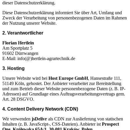
dieser Datenschutzerklärung.
Diese Datenschutzerklärung informiert Sie über Art, Umfang und
Zweck der Verarbeitung von personenbezogenen Daten im Rahmen
der Nutzung unserer Website.
2. Verantwortlicher
Florian Hertlein
Am Sportplatz 5
91602 Dürrwangen
E-Mail: info(@)hertlein-agrartechnik.de
3. Hosting
Unsere Website wird bei
Host Europe GmbH
, Hansestraße 111,
51149 Köln, gehostet. Der Anbieter verarbeitet zur Bereitstellung
und zum Betrieb dieser Website personenbezogene Daten (z. B. IP-
Adressen) auf Grundlage eines Auftragsverarbeitungsvertrags gem.
Art. 28 DSGVO.
4. Content Delivery Network (CDN)
Wir verwenden
jsDelivr
als CDN zur Auslieferung von statischen
Inhalten (z. B. JavaScript-, CSS-Dateien). Anbieter ist
Prospect
One, Królewska 65A/1, 30-081 Kraków, Polen
.